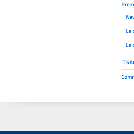
Prem
Ne
Le 
Le 
“TRA
Comm