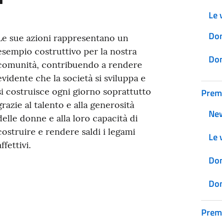
Le v
Don
Le sue azioni rappresentano un
esempio costruttivo per la nostra
Don
comunità, contribuendo a rendere
evidente che la società si sviluppa e
si costruisce ogni giorno soprattutto
Prem
grazie al talento e alla generosità
Ne
delle donne e alla loro capacità di
costruire e rendere saldi i legami
Le v
affettivi.
Don
Don
Prem