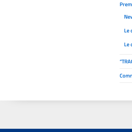
Prem
Ne
Le 
Le 
“TRA
Comm