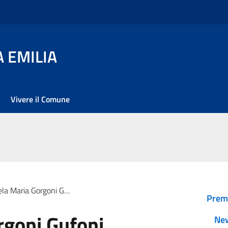
 EMILIA
Vivere il Comune
la Maria Gorgoni Gufoni
Prem
rgoni Gufoni
Ne