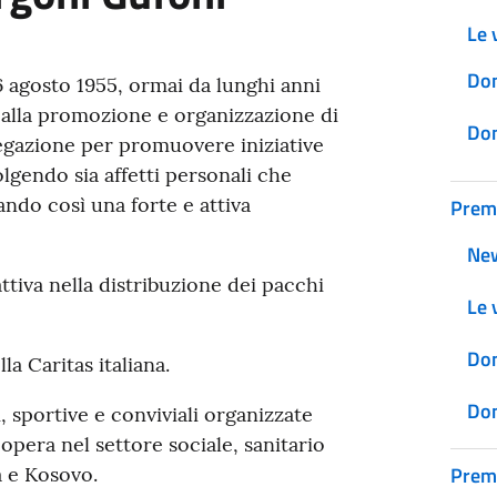
Le v
Don
16 agosto 1955, ormai da lunghi anni
 alla promozione e organizzazione di
Don
regazione per promuovere iniziative
olgendo sia affetti personali che
rando così una forte e attiva
Prem
Ne
ttiva nella distribuzione dei pacchi
Le v
Don
lla Caritas italiana.
Don
, sportive e conviviali organizzate
opera nel settore sociale, sanitario
Prem
a e Kosovo.