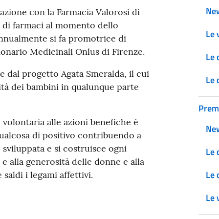
Ne
razione con la Farmacia Valorosi di
 di farmaci al momento dello
Le v
annualmente si fa promotrice di
ionario Medicinali Onlus di Firenze.
Le 
te dal progetto Agata Smeralda, il cui
Le 
gnità dei bambini in qualunque parte
Prem
volontaria alle azioni benefiche è
Ne
ualcosa di positivo contribuendo a
 sviluppata e si costruisce ogni
Le 
 e alla generosità delle donne e alla
Le 
saldi i legami affettivi.
Le v