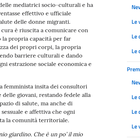
delle mediatrici socio-culturali e ha
Ne
ntasse effettivo e ufficiale
Le v
salute delle donne migranti.
e cura è riuscita a comunicare con
Le 
 la propria capacità per far
zza dei propri corpi, la propria
Le 
tendo barriere culturali e dando
gni estrazione sociale economica e
Prem
Ne
a femminista insita dei consultori
 delle giovani, restando fedele alla
Le 
azio di salute, ma anche di
Le 
sessuale e affettiva che ogni
a la comunità territoriale.
Le v
mio giardino. Che è un po’ il mio