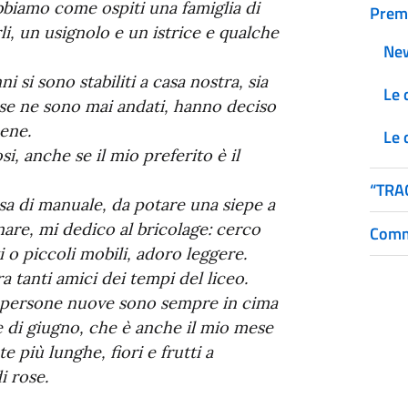
abbiamo come ospiti una famiglia di
Prem
rli, un usignolo e un istrice e qualche
Ne
i si sono stabiliti a casa nostra, sia
Le 
 se ne sono mai andati, hanno deciso
ene.
Le 
i, anche se il mio preferito è il
“TRA
sa di manuale, da potare una siepe a
are, mi dedico al bricolage: cerco
Comm
i o piccoli mobili, adoro leggere.
 tanti amici dei tempi del liceo.
 e persone nuove sono sempre in cima
e di giugno, che è anche il mio mese
e più lunghe, fiori e frutti a
i rose.