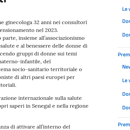
Le v
Don
e ginecologa 32 anni nei consultori
pensionamento nel 2023.
Don
 parte, insieme all’associazionismo
a salute e al benessere delle donne di
cendo gruppi di donne sui temi
Prem
materno-infantile, del
Ne
tema socio-sanitario territoriale o
niste di altri paesi europei per
Le v
toriali.
Don
azione internazionale sulla salute
pri saperi in Senegal e nella regione
Don
Prem
za di attivare all’interno del